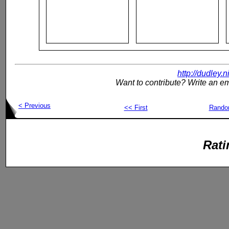
http://dudley.
Want to contribute? Write an em
< Previous
<< First
Rand
Rati