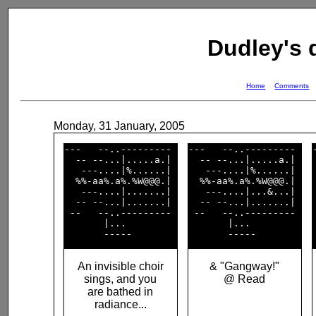
Dudley's
Home
Comments
Monday, 31 January, 2005
---   --..--------- 

---   --..--------- 

  -- --...|.....a.| 

  -- --...|.....a.| 

   ---....|%......| 

   ---....|%......| 

  %%-aa%.a%.%W@@@.| 

  %%-aa%.a%.%W@@@.| 

   ---....|.......| 

   ---....|...&...| 

  -- --...|.......| 

  -- --...|.......| 

 --   --..--------- 

 --   --..--------- 

       |...         

       |...         

An invisible choir
& "Gangway!"
sings, and you
@ Read
are bathed in
radiance...